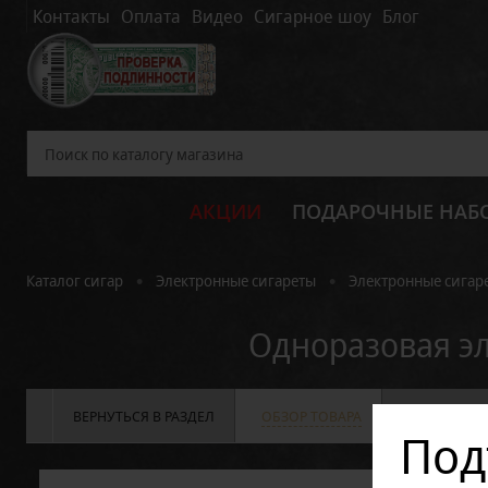
Контакты
Оплата
Видео
Сигарное шоу
Блог
АКЦИИ
ПОДАРОЧНЫЕ НАБ
•
•
Каталог сигар
Электронные сигареты
Электронные сигаре
Одноразовая эл
ВЕРНУТЬСЯ В РАЗДЕЛ
ОБЗОР ТОВАРА
ХАРАКТЕРИС
Под