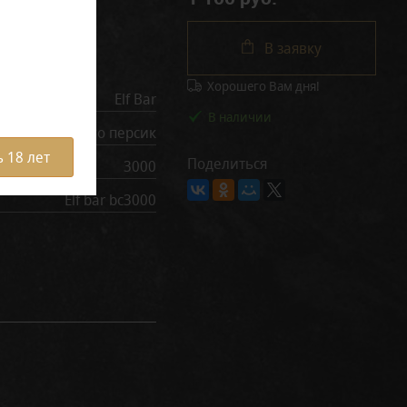
В заявку
рактеристики
Хорошего Вам дня!
Elf Bar
В наличии
Манго персик
 18 лет
Поделиться
3000
Elf bar bc3000