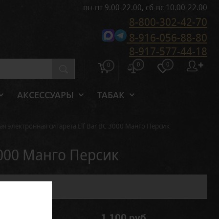
пн-пт 9.00-22.00, сб-вс 10.00-22.00
8-800-302-42-70
8-916-056-88-80
8-917-577-44-18
0
0
✚
0
АКСЕССУАРЫ
ТАБАК
я электронная сигарета Elf Bar BC 3000 Манго Персик
3000 Манго Персик
1 100 руб.