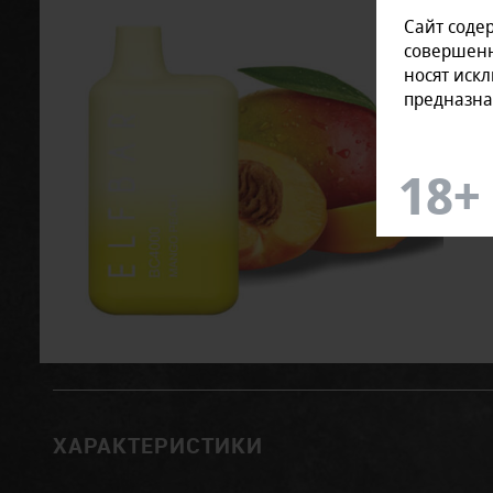
Сайт соде
совершенн
носят иск
предназна
ХАРАКТЕРИСТИКИ