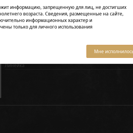
ржит информацию, запрещенную для лиц, не достигших
олетнего возраста. Сведения, размещенные на сайте,
Характеристики:
Все ха
лючительно информационных характер и
чены только для личного использования
Бренд
Вкус
Мне исполнилось
Количество затяжек
Линейка