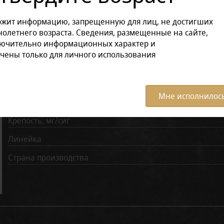
ржит информацию, запрещенную для лиц, не достигших
Отзывов: 0
олетнего возраста. Сведения, размещенные на сайте,
лючительно информационных характер и
чены только для личного использования
Характеристики:
Все ха
Вкус
Мне исполнилось
Количество затяжек
Крепость, мг/сиг
Линейка
Страна производства