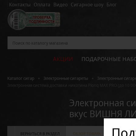
Контакты
Оплата
Видео
Сигарное шоу
Блог
АКЦИИ
ПОДАРОЧНЫЕ НАБ
•
•
Каталог сигар
Электронные сигареты
Электронные сигар
Электронная система доставки никотина Plonq MAX PRO (до 10 
Электронная си
вкус ВИШНЯ 
Под
ВЕРНУТЬСЯ В РАЗДЕЛ
ОБЗОР ТОВАРА
ХАРАКТЕРИС