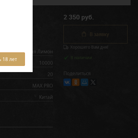
2 350 руб.
В заявку
рактеристики
Хорошего Вам дня!
Вишня Лимон
В наличии
 18 лет
10000
Поделиться
20
MAX PRO
Китай