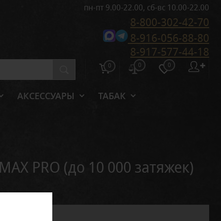
пн-пт 9.00-22.00, сб-вс 10.00-22.00
8-800-302-42-70
8-916-056-88-80
8-917-577-44-18
0
0
✚
0
АКСЕССУАРЫ
ТАБАК
MAX PRO (до 10 000 затяжек)