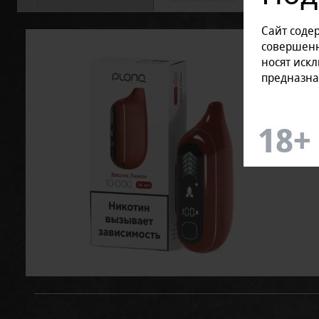
Сайт соде
совершенн
носят иск
предназна