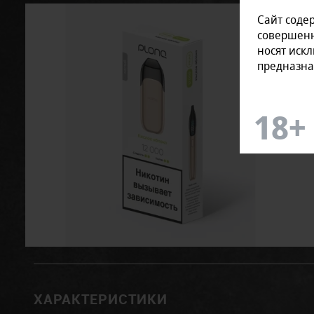
Сайт соде
совершенн
носят иск
предназна
ХАРАКТЕРИСТИКИ