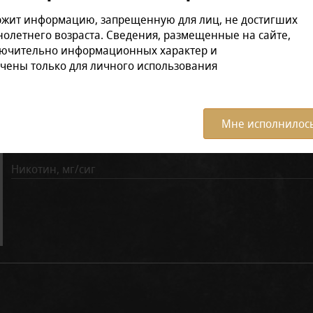
Отзывов: 0
ржит информацию, запрещенную для лиц, не достигших
олетнего возраста. Сведения, размещенные на сайте,
лючительно информационных характер и
Характеристики:
Все ха
чены только для личного использования
Вкус
Количество затяжек
Мне исполнилось
Линейка
Никотин, мг/сиг