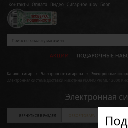
Контакты
Оплата
Видео
Сигарное шоу
Блог
АКЦИИ
ПОДАРОЧНЫЕ НАБ
•
•
Каталог сигар
Электронные сигареты
Электронные сигар
Электронная система доставки никотина PLONQ PRIME 12000 Кис
Электронная си
Под
ВЕРНУТЬСЯ В РАЗДЕЛ
ОБЗОР ТОВАРА
ХАРАКТЕРИС