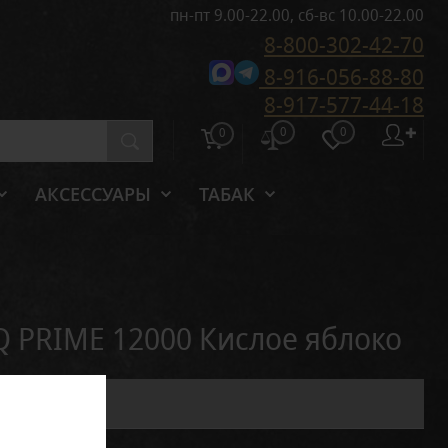
пн-пт 9.00-22.00, сб-вс 10.00-22.00
8-800-302-42-70
8-916-056-88-80
8-917-577-44-18
0
0
✚
0
АКСЕССУАРЫ
ТАБАК
 PRIME 12000 Кислое яблоко