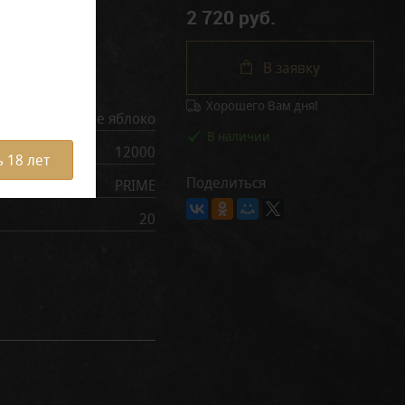
2 720 руб.
В заявку
рактеристики
Хорошего Вам дня!
Кислое яблоко
В наличии
12000
 18 лет
Поделиться
PRIME
20