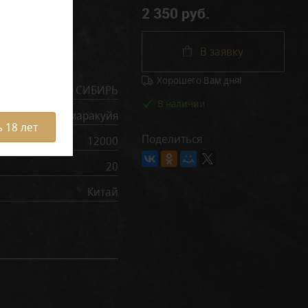
2 350 руб.
В заявку
рактеристики
Хорошего Вам дня!
TIKOBAR HUSKY СИБИРЬ
В наличии
имон персик маракуйя
 18 лет
Поделиться
12000
20
Китай