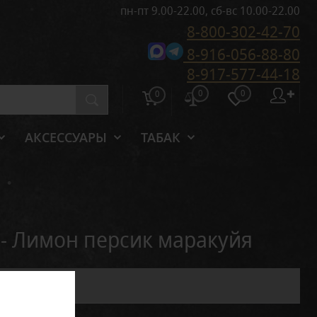
пн-пт 9.00-22.00, сб-вс 10.00-22.00
8-800-302-42-70
8-916-056-88-80
8-917-577-44-18
0
0
✚
0
АКСЕССУАРЫ
ТАБАК
•
- Лимон персик маракуйя