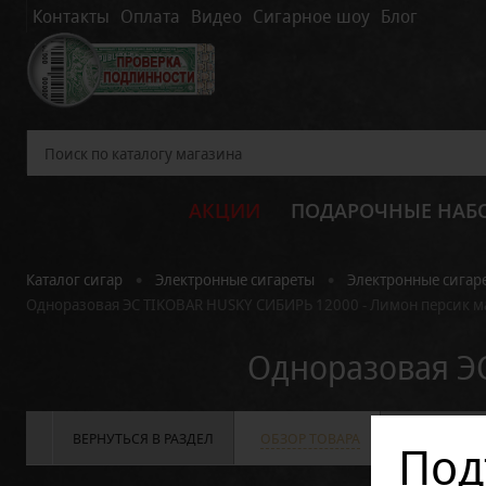
Контакты
Оплата
Видео
Сигарное шоу
Блог
АКЦИИ
ПОДАРОЧНЫЕ НАБ
•
•
Каталог сигар
Электронные сигареты
Электронные сигар
Одноразовая ЭС TIKOBAR HUSKY СИБИРЬ 12000 - Лимон персик м
Одноразовая Э
ВЕРНУТЬСЯ В РАЗДЕЛ
ОБЗОР ТОВАРА
ХАРАКТЕРИС
Под