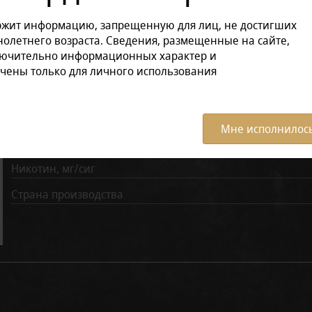
Отзывов: 0
ржит информацию, запрещенную для лиц, не достигших
олетнего возраста. Сведения, размещенные на сайте,
лючительно информационных характер и
Характеристики:
Все ха
чены только для личного использования
Бренд
Вкус
Л
Мне исполнилось
Количество затяжек
Никотин, мг/сиг
Страна производства