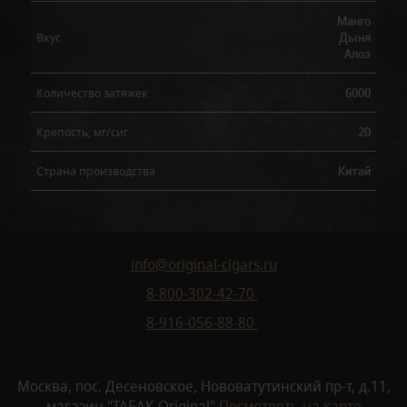
Манго
Дыня
Вкус
Алоэ
6000
Количество затяжек
20
Крепость, мг/сиг
Китай
Страна производства
info@original-cigars.ru
8-800-302-42-70
8-916-056-88-80
Москва, пос. Десеновское, Нововатутинский пр-т, д.11,
магазин "ТАБАК-Original"
Посмотреть на карте