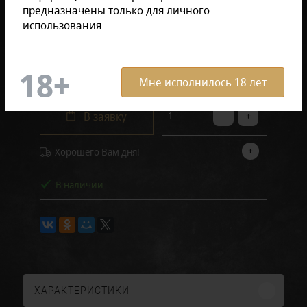
предназначены только для личного
Отзывов: 0
использования
1 798 руб.
Мне исполнилось 18 лет
В заявку
Хорошего Вам дня!
В наличии
ХАРАКТЕРИСТИКИ