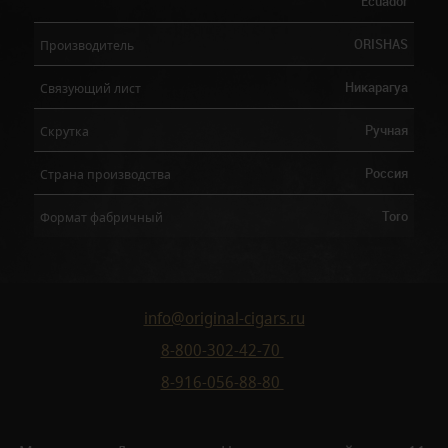
Ecuador
ORISHAS
Производитель
Никарагуа
Связующий лист
Ручная
Скрутка
Россия
Страна производства
Toro
Формат фабричный
info@original-cigars.ru
8-800-302-42-70
8-916-056-88-80