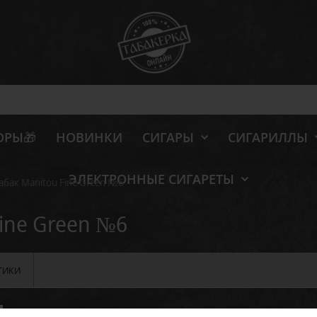
ОРЫ🎁
НОВИНКИ
СИГАРЫ
СИГАРИЛЛЫ
ЭЛЕКТРОННЫЕ СИГАРЕТЫ
абак Manitou Fine Green №6
Fine Green №6
ТИКИ
Отзывов: 0