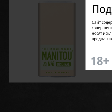
Под
Сайт соде
совершенн
носят иск
предназна