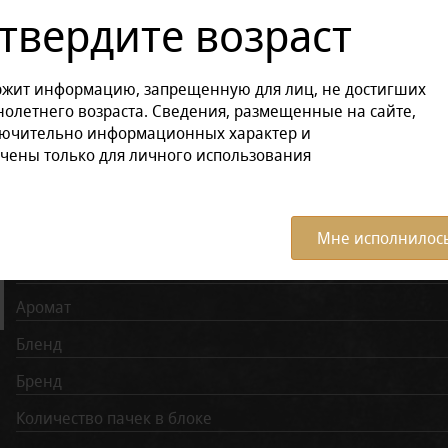
твердите возраст
Другие варианты товара:
ржит информацию, запрещенную для лиц, не достигших
Размер продукции:
олетнего возраста. Сведения, размещенные на сайте,
лючительно информационных характер и
в блоке (5 штук)
Пачка
чены только для личного использования
Характеристики:
Все ха
Мне исполнилось
Крепость
Аромат
Бленд
Бренд
Количество пачек в блоке