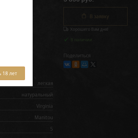
В заявку
Хорошего Вам дня!
В наличии
Поделиться
рактеристики
 18 лет
легкая
натуральный
Virginia
Manitou
5