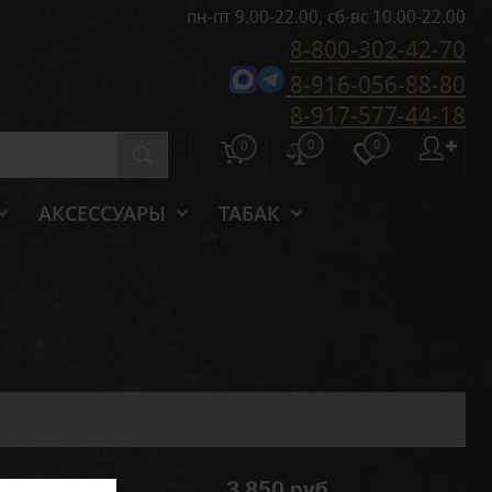
пн-пт 9.00-22.00, сб-вс 10.00-22.00
8-800-302-42-70
8-916-056-88-80
8-917-577-44-18
0
0
✚
0
АКСЕССУАРЫ
ТАБАК
3 850 руб.