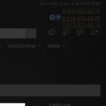
пн-пт 9.00-22.00, сб-вс 10.00-22.00
8-800-302-42-70
8-916-056-88-80
8-917-577-44-18
0
0
✚
0
АКСЕССУАРЫ
ТАБАК
3 850 руб.