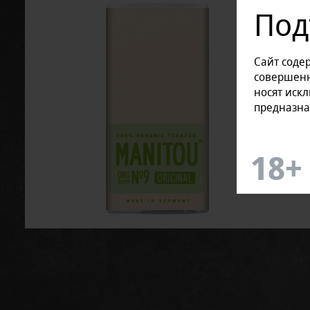
Под
Сайт соде
совершенн
носят иск
предназна