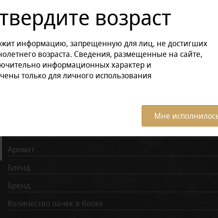
твердите возраст
Другие варианты товара:
ржит информацию, запрещенную для лиц, не достигших
Размер продукции:
олетнего возраста. Сведения, размещенные на сайте,
лючительно информационных характер и
в блоке (5 штук)
Пачка
чены только для личного использования
Характеристики:
Все ха
Мне исполнилось
Крепость
Аромат
Бленд
Бренд
Количество пачек в блоке