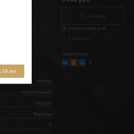
В заявку
Хорошего Вам дня!
В наличии
Поделиться
рактеристики
 18 лет
легкая
натуральный
Virginia
Manitou
5