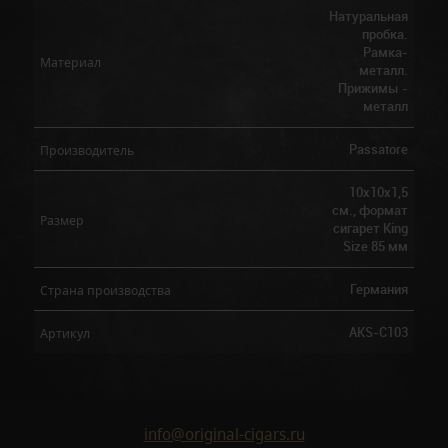
Натуральная
пробка.
Рамка-
Материал
металл.
Прижимы -
металл
Passatore
Производитель
10х10х1,5
cм., формат
Размер
сигарет King
Size 85 мм
Германия
Страна производства
AKS-C103
Артикул
info@original-cigars.ru