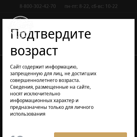
8-800-302-42-70
пн-пт: 8-22, сб-вс: 10-22
Контакты
0
Подтвердите
возраст
•
Каталог сигар
Сигары
Сайт содержит информацию,
Каталог сигар
запрещенную для лиц, не достигших
совершеннолетнего возраста.
Сведения, размещенные на сайте,
носят исключительно
КУБИНСКИЕ СИГАРЫ
информационных характер и
предназначены только для личного
использования
BOLIVAR
COHIBA