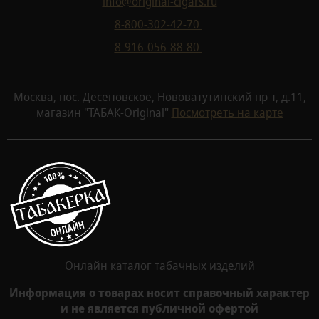
info@original-cigars.ru
8-800-302-42-70
8-916-056-88-80
Москва, пос. Десеновское, Нововатутинский пр-т, д.11,
магазин "ТАБАК-Original"
Посмотреть на карте
Онлайн каталог табачных изделий
Информация о товарах носит справочный характер
и не является публичной офертой