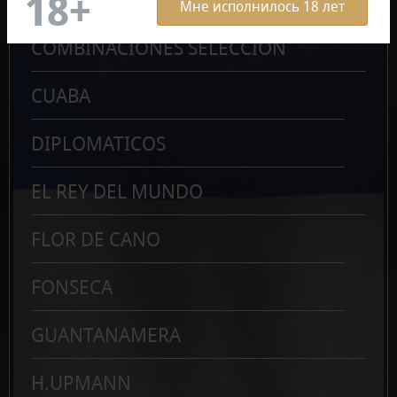
Мне исполнилось 18 лет
COMBINACIONES SELECCION
CUABA
DIPLOMATICOS
EL REY DEL MUNDO
FLOR DE CANO
FONSECA
GUANTANAMERA
H.UPMANN