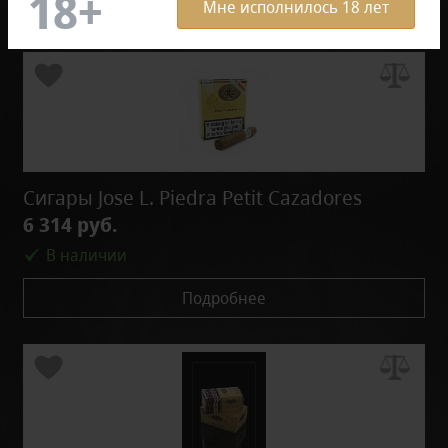
Мне исполнилось 18 лет
Сигары Jose L. Piedra Petit Cazadores
6 314 руб.
В наличии
Подробнее