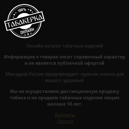
Онлайн каталог табачных изделий
Информация о товарах носит справочный характер
и не является публичной офертой
Минздрав России предупреждает: курение опасно для
вашего здоровья!
Мы не осуществляем дистанционную продажу
табака и не продаем табачные изделия лицам
моложе 18 лет.
Контакты
Оплата