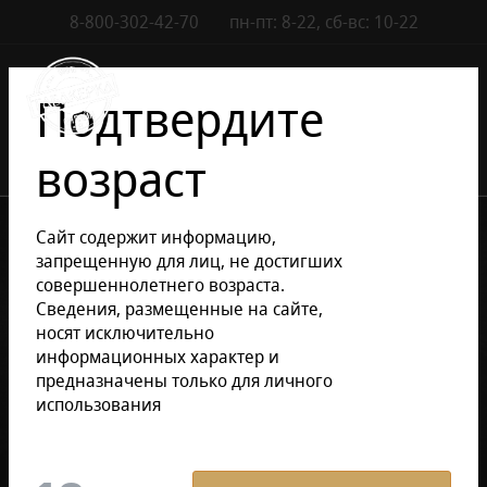
8-800-302-42-70
пн-пт: 8-22, сб-вс: 10-22
Контакты
0
Подтвердите
возраст
•
•
•
Каталог сигар
Сигары
Кубинские сигары
Сайт содержит информацию,
Cигары Jose L. Piedra
запрещенную для лиц, не достигших
совершеннолетнего возраста.
Сведения, размещенные на сайте,
Уточнить раздел
носят исключительно
информационных характер и
предназначены только для личного
Cигары Jose L. Piedra
использования
Фильтр
По умолчанию