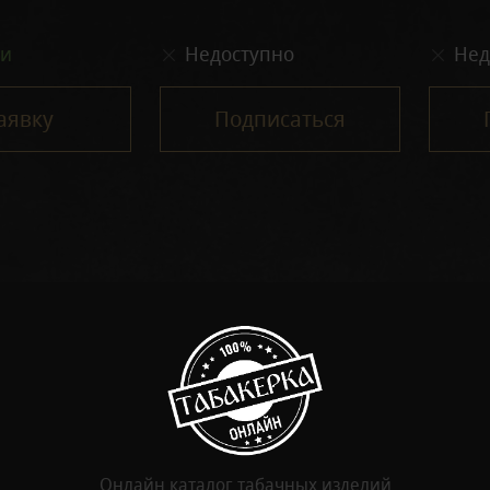
ии
Недоступно
Нед
аявку
Подписаться
Онлайн каталог табачных изделий