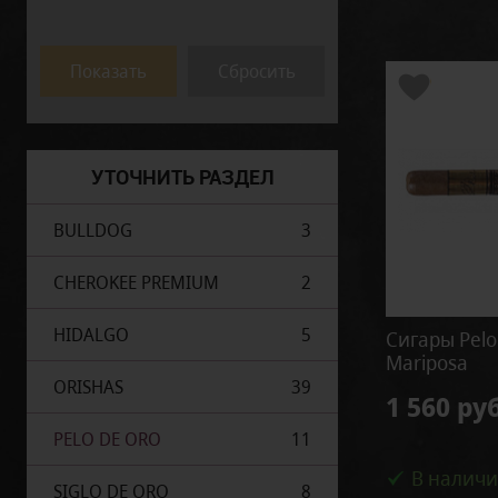
Pelo de Oro
Mareva
Petit Belicoso
Показать
Сбросить
Показать ещё 3
УТОЧНИТЬ РАЗДЕЛ
BULLDOG
3
CHEROKEE PREMIUM
2
HIDALGO
5
Сигары Pelo
Mariposa
ORISHAS
39
1 560 руб
PELO DE ORO
11
В налич
SIGLO DE ORO
8