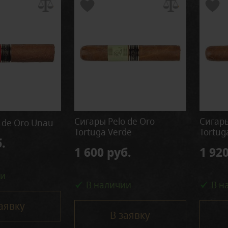
Сигары Pelo de Oro
Сигары
 de Oro Unau
Tortuga Verde
Tortug
.
1 600 руб.
1 920
ии
В наличии
В н
аявку
В заявку