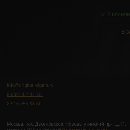
В налич
В з
info@original-cigars.ru
8-800-302-42-70
8-916-056-88-80
Москва, пос. Десеновское, Нововатутинский пр-т, д.11,