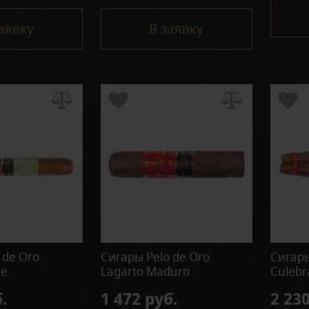
аявку
В заявку
 de Oro
Сигары Pelo de Oro
Сигары
de
Lagarto Maduro
Culebr
.
1 472 руб.
2 230