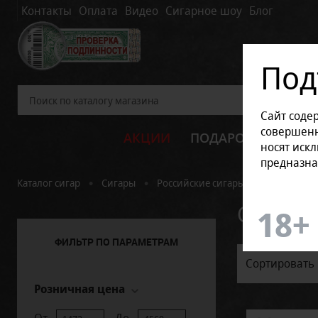
Контакты
Оплата
Видео
Сигарное шоу
Блог
Под
Сайт соде
совершенн
АКЦИИ
ПОДАРОЧНЫЕ НАБ
носят иск
предназна
•
•
•
Каталог сигар
Сигары
Российские сигары
Сигары Pel
Сигары 
ФИЛЬТР ПО ПАРАМЕТРАМ
Сортировать 
Розничная цена