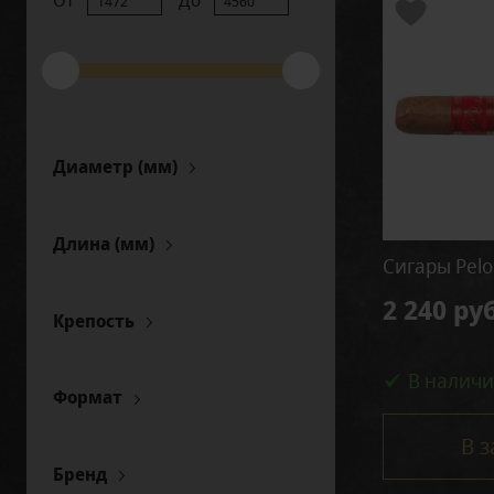
От
До
Диаметр (мм)
Длина (мм)
Сигары Pelo
2 240 руб
Крепость
Крепкая
Легкая
В налич
Формат
средняя
Corona Gorda
В з
средняя-крепкая
Culebra
Бренд
Doble Robusto