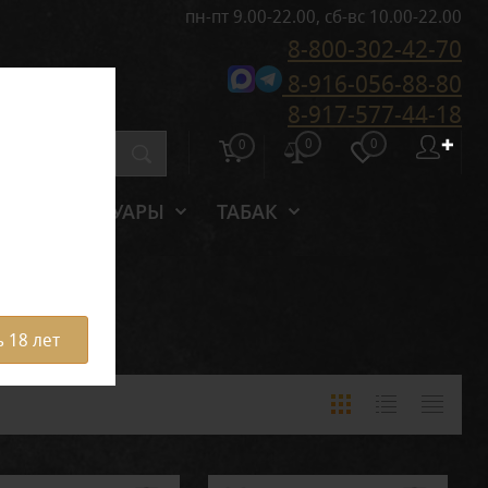
пн-пт 9.00-22.00, сб-вс 10.00-22.00
8-800-302-42-70
8-916-056-88-80
8-917-577-44-18
0
0
✚
0
АКСЕССУАРЫ
ТАБАК
 18 лет