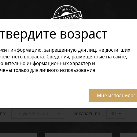
твердите возраст
ржит информацию, запрещенную для лиц, не достигших
олетнего возраста. Сведения, размещенные на сайте,
ОРЫ🎁
НОВИНКИ
СИГАРЫ
СИГАРИЛЛЫ
лючительно информационных характер и
чены только для личного использования
ЭЛЕКТРОННЫЕ СИГАРЕТЫ
o de Oro
Pelo de Oro
Мне исполнилось
по:
Показать по:
По умолчанию
30