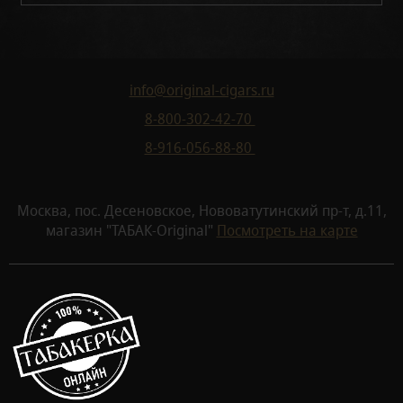
info@original-cigars.ru
8-800-302-42-70
8-916-056-88-80
Москва, пос. Десеновское, Нововатутинский пр-т, д.11,
магазин "ТАБАК-Original"
Посмотреть на карте