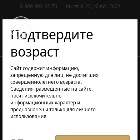
8-800-302-42-70
пн-пт: 8-22, сб-вс: 10-22
Контакты
0
Подтвердите
возраст
•
•
•
Каталог сигар
Сигары
Российские сигары
Сайт содержит информацию,
Чортова Дюжина
запрещенную для лиц, не достигших
совершеннолетнего возраста.
Сведения, размещенные на сайте,
Уточнить раздел
носят исключительно
информационных характер и
предназначены только для личного
Чортова Дюжина
использования
Фильтр
По умолчанию