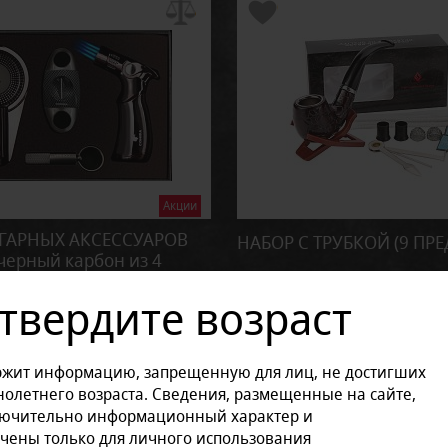
Акции
ГАРНЫХ АКСЕССУАРОВ
НАБОР С ТРУБКОЙ (9 ПР
черный карбон из 4
1 200 руб.
в
/ шт
твердите возраст
1 500 руб.
руб.
/ шт
В наличии
ржит информацию, запрещенную для лиц, не достигших
чии
олетнего возраста. Сведения, размещенные на сайте,
В заявку
лючительно информационный характер и
чены только для личного использования
В заявку