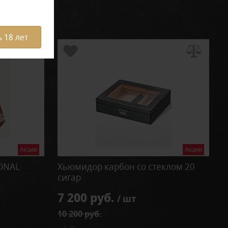
 18 лет
Акции
Акции
IONAL
Хьюмидор карбон со стеклом 20
сигар
7 200 руб.
/ шт
10 200 руб.