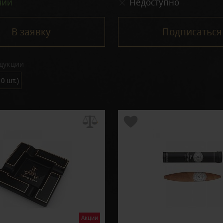
чии
Недоступно
В заявку
Подписаться
дукции
0 шт.)
Акции