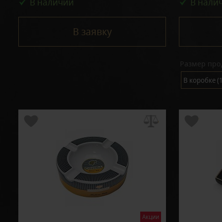
В наличии
В нали
В заявку
Размер про
В коробке (1
Акции