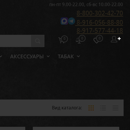
пн-пт 9.00-22.00, сб-вс 10.00-22.00
8-800-302-42-70
8-916-056-88-80
8-917-577-44-18
0
0
✚
0
АКСЕССУАРЫ
ТАБАК
Вид каталога: