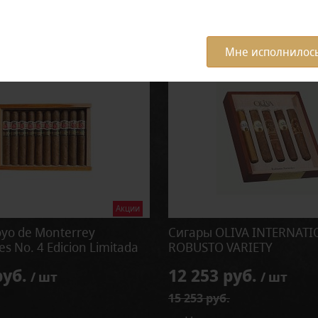
Мне исполнилось
Акции
yo de Monterrey
Сигары OLIVA INTERNAT
s No. 4 Edicion Limitada
ROBUSTO VARIETY
руб.
12 253 руб.
/ шт
/ шт
15 253 руб.