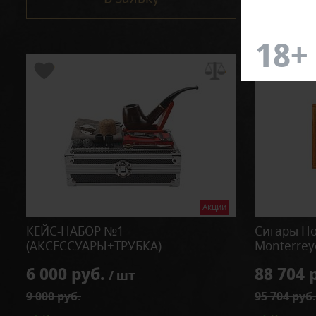
Акции
КЕЙС-НАБОР №1
Сигары Ho
(АКСЕССУАРЫ+ТРУБКА)
Monterreye
6 000 руб.
88 704 
/ шт
9 000 руб.
95 704 руб.