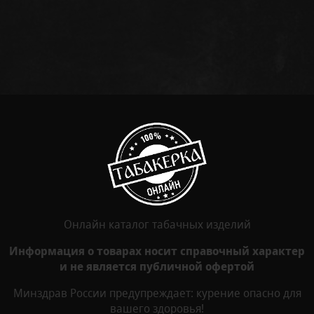
Онлайн каталог табачных изделий
Информация о товарах носит справочный характер
и не является публичной офертой
Минздрав России предупреждает: курение опасно для
вашего здоровья!