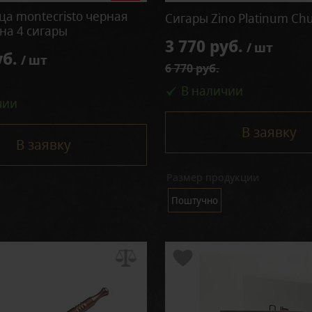
а montecristo черная
Сигары Zino Platinum Ch
на 4 сигары
3 770 руб.
/ шт
уб.
/ шт
6 770 руб.
В наличии
чии
В заявку
В заявку
Размер продукции
Поштучно