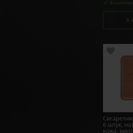
В наличи
В 
Сигаретни
6 штук, н
кожа, вин