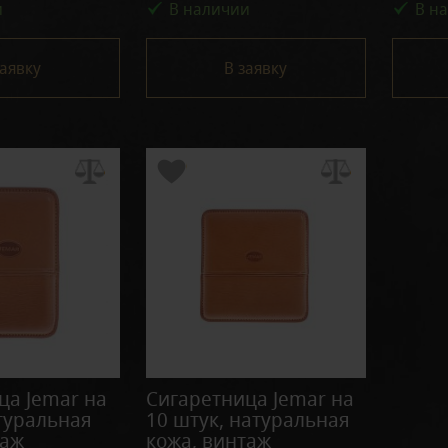
и
В наличии
В н
заявку
В заявку
ца Jemar на
Сигаретница Jemar на
атуральная
10 штук, натуральная
таж
кожа, винтаж