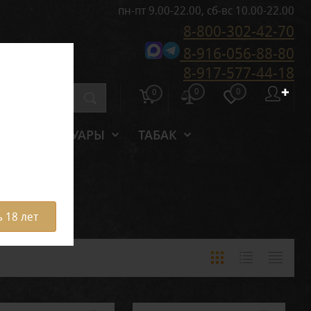
пн-пт 9.00-22.00, сб-вс 10.00-22.00
8-800-302-42-70
8-916-056-88-80
8-917-577-44-18
0
0
✚
0
АКСЕССУАРЫ
ТАБАК
 18 лет