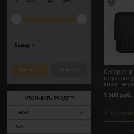
От
До
Бренд
Jemar
Parenti-Agostinelli
Показать
Сбросить
Сигаретни
штук, нат
кожа, чер
1 500 руб.
УТОЧНИТЬ РАЗДЕЛ
JEMAR
6
В наличи
P&A
4
В 