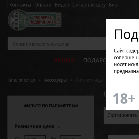
Контакты
Оплата
Видео
Сигарное шоу
Блог
Под
Сайт соде
совершенн
АКЦИИ
ПОДАРОЧНЫЕ НАБ
носят иск
предназна
•
•
Каталог сигар
Аксессуары
Сигаретницы
Сигаре
ФИЛЬТР ПО ПАРАМЕТРАМ
Сортировать 
Розничная цена