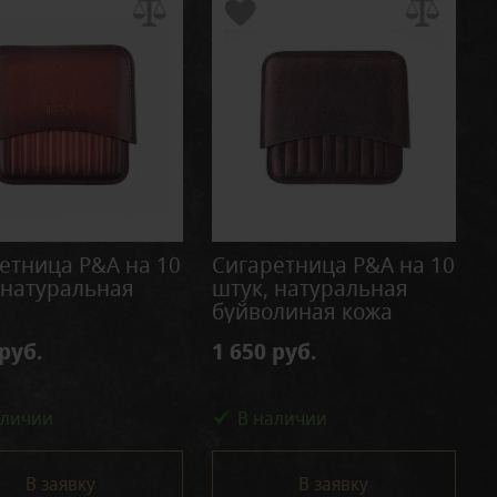
етница P&A на 10
Сигаретница P&A на 10
 натуральная
штук, натуральная
буйволиная кожа
 руб.
1 650 руб.
аличии
В наличии
В заявку
В заявку