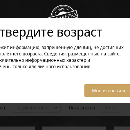
твердите возраст
ржит информацию, запрещенную для лиц, не достигших
олетнего возраста. Сведения, размещенные на сайте,
ОРЫ🎁
НОВИНКИ
СИГАРЫ
СИГАРИЛЛЫ
лючительно информационных характер и
чены только для личного использования
ЭЛЕКТРОННЫЕ СИГАРЕТЫ
тницы
Мне исполнилось
по:
Показать по:
По умолчанию
30