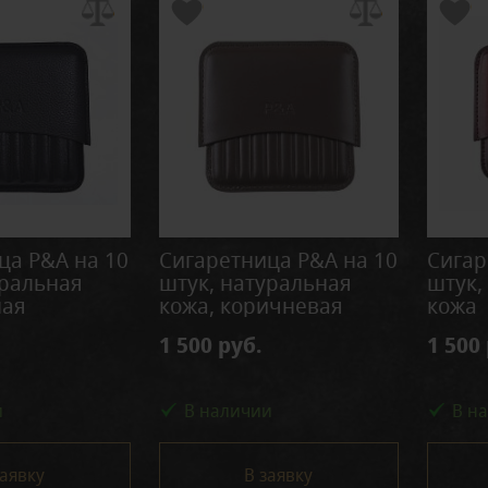
ца P&A на 10
Сигаретница P&A на 10
Сигар
уральная
штук, натуральная
штук,
ная
кожа, коричневая
кожа
1 500 руб.
1 500
и
В наличии
В н
заявку
В заявку