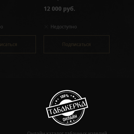
12 000 руб.
но
Недоступно
исаться
Подписаться
Онлайн каталог табачных изделий