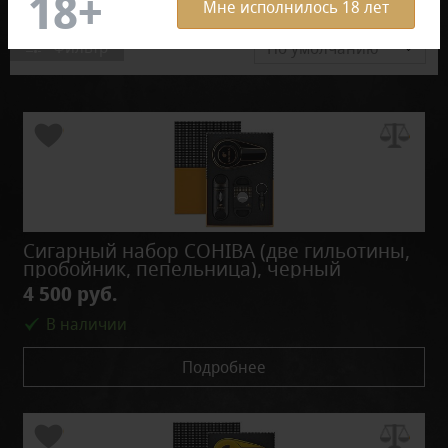
Мне исполнилось 18 лет
Фильтр
По умолчанию
Сигарный набор COHIBA (две гильотины,
пробойник, пепельница), черный
4 500 руб.
В наличии
Подробнее