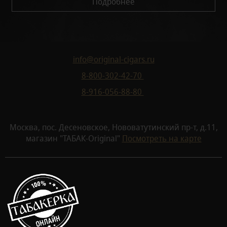
Подробнее
info@original-cigars.ru
8-800-302-42-70
8-916-056-88-80
Москва, пос. Десеновское, Нововатутинский пр-т, д.11,
магазин "ТАБАК-Original"
Посмотреть на карте