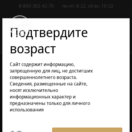
8-800-302-42-70
пн-пт: 8-22, сб-вс: 10-22
Контакты
0
Подтвердите
возраст
•
•
Каталог сигар
Аксессуары
Сайт содержит информацию,
•
Наборы аксессуаров для сигар настольные
запрещенную для лиц, не достигших
Наборы аксессуаров для сигар настольные
совершеннолетнего возраста.
Сведения, размещенные на сайте,
носят исключительно
Уточнить раздел
информационных характер и
предназначены только для личного
использования
Наборы аксессуаров для сигар
настольные