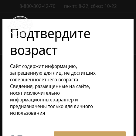
8-800-302-42-70
пн-пт: 8-22, сб-вс: 10-22
Контакты
0
Подтвердите
возраст
•
•
Каталог сигар
Сигары
Доминиканские сигары
Сайт содержит информацию,
запрещенную для лиц, не достигших
совершеннолетнего возраста.
Уточнить раздел
Сведения, размещенные на сайте,
носят исключительно
информационных характер и
Доминиканские сигары
предназначены только для личного
использования
Фильтр
По умолчанию