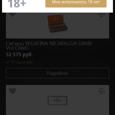
Мне исполнилось 18 лет
Сигары VEGAFINA NICARAGUA GRAN
VULCANO
52 575 руб.
В наличии
Подробнее