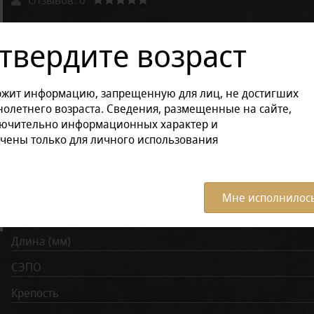
Другие варианты товара:
твердите возраст
Размер продукции:
ржит информацию, запрещенную для лиц, не достигших
В коробке (8 штук)
Поштучно
олетнего возраста. Сведения, размещенные на сайте,
лючительно информационных характер и
чены только для личного использования
Характеристики:
Все ха
Время курения (мин)
Мне исполнилось
Диаметр (мм)
Длина (мм)
СЭПО
Крепость