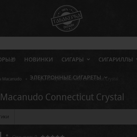
ОРЫ🎁
НОВИНКИ
СИГАРЫ
СИГАРИЛЛЫ
ЭЛЕКТРОННЫЕ СИГАРЕТЫ
•
ы Macanudo
Сигары Сигары Macanudo Connecticut Crystal
Macanudo Connecticut Crystal
ТИКИ
Отзывов: 0