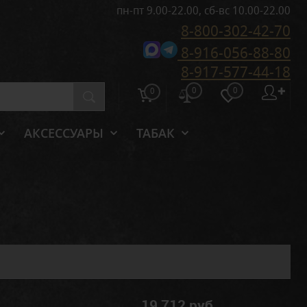
пн-пт 9.00-22.00, сб-вс 10.00-22.00
8-800-302-42-70
8-916-056-88-80
8-917-577-44-18
0
0
✚
0
АКСЕССУАРЫ
ТАБАК
19 712 руб.