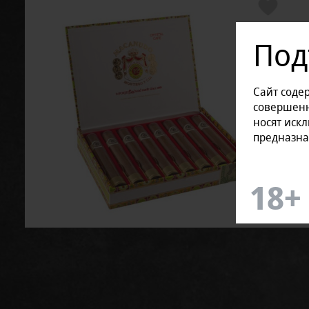
Под
Сайт соде
совершенн
носят иск
предназна