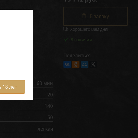
В заявку
Хорошего Вам дня!
В наличии
Поделиться
рактеристики
60 мин
 18 лет
20
140
50
легкая