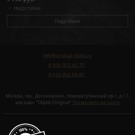
Недоступно
Подробнее
info@original-cigars.ru
8-800-302-42-70
8-916-056-88-80
Москва, пос. Десеновское, Нововатутинский пр-т, д.11,
магазин "ТАБАК-Original"
Посмотреть на карте