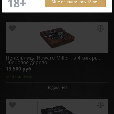
Мне исполнилось 18 лет
Фильтр
По умолчанию
Пепельница Howard Miller на 4 сигары,
Эбеновое дерево
13 500 руб.
В наличии
Подробнее