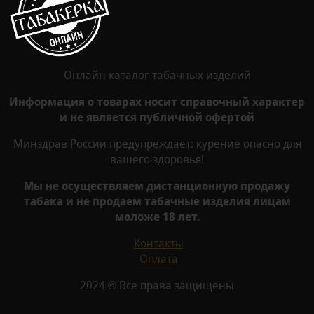
Онлайн каталог табачных изделий
Информация о товарах носит справочный характер
и не является публичной офертой
Минздрав России предупреждает: курение опасно для
вашего здоровья!
Мы не осуществляем дистанционную продажу
табака и не продаем табачные изделия лицам
моложе 18 лет.
Контакты
Оплата
2024 © Все права защищены