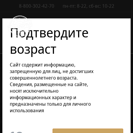
8-800-302-42-70
пн-пт: 8-22, сб-вс: 10-22
Контакты
0
Подтвердите
возраст
•
•
•
Каталог сигар
Аксессуары
Пепельницы сигарные
Сайт содержит информацию,
Пепельницы сигарные Howard Miller
запрещенную для лиц, не достигших
совершеннолетнего возраста.
Сведения, размещенные на сайте,
Уточнить раздел
носят исключительно
информационных характер и
предназначены только для личного
Пепельницы сигарные
использования
Howard Miller