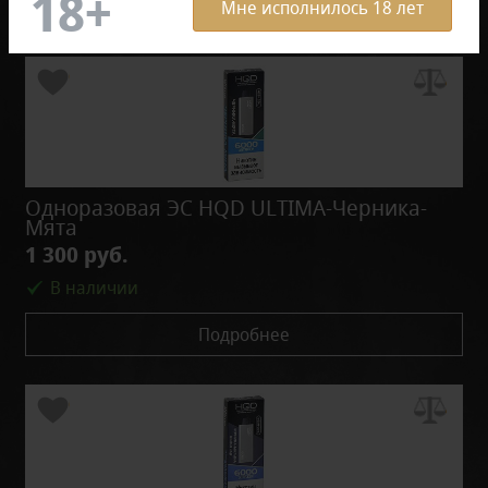
Мне исполнилось 18 лет
Одноразовая ЭС HQD ULTIMA-Черника-
Мята
1 300 руб.
В наличии
Подробнее