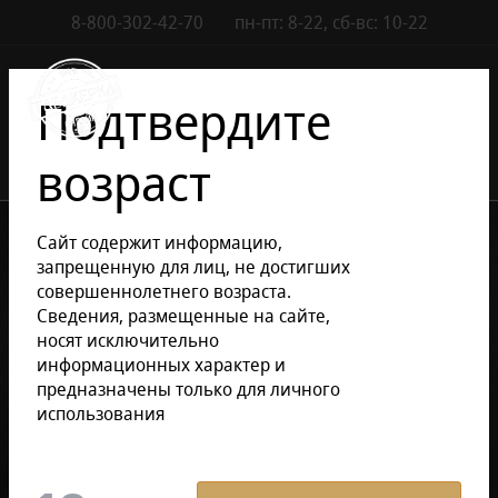
8-800-302-42-70
пн-пт: 8-22, сб-вс: 10-22
Контакты
0
Подтвердите
возраст
•
•
Каталог сигар
Электронные сигареты
Сайт содержит информацию,
Электронные сигареты
запрещенную для лиц, не достигших
совершеннолетнего возраста.
Сведения, размещенные на сайте,
Уточнить раздел
носят исключительно
информационных характер и
предназначены только для личного
Электронные сигареты
использования
Фильтр
По умолчанию