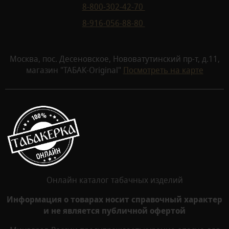
8-800-302-42-70
8-916-056-88-80
Москва, пос. Десеновское, Нововатутинский пр-т, д.11,
магазин "ТАБАК-Original"
Посмотреть на карте
Онлайн каталог табачных изделий
Информация о товарах носит справочный характер
и не является публичной офертой