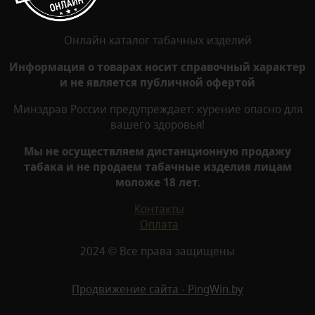
Онлайн каталог табачных изделий
Информация о товарах носит справочный характер
и не является публичной офертой
Минздрав России предупреждает: курение опасно для
вашего здоровья!
Мы не осуществляем дистанционную продажу
табака и не продаем табачные изделия лицам
моложе 18 лет.
Контакты
Оплата
2024 © Все права защищены
Продвижение сайта - PingWin.by