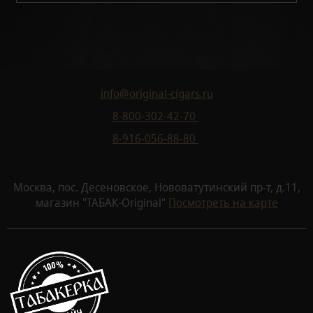
info@original-cigars.ru
8-800-302-42-70
8-916-056-88-80
Москва, пос. Десеновское, Нововатутинский пр-т, д.11,
магазин "ТАБАК-Original"
Посмотреть на карте