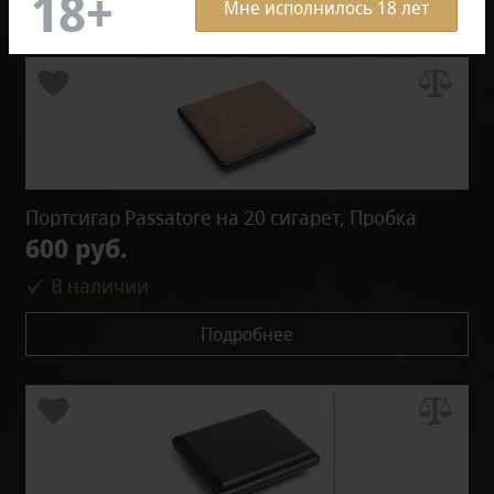
Мне исполнилось 18 лет
Портсигар Passatore на 20 сигарет, Пробка
600 руб.
В наличии
Подробнее