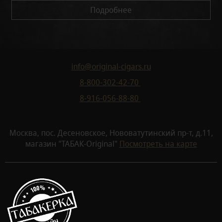
Подробнее
info@original-cigars.ru
8-800-302-42-70
8-916-056-88-80
Москва, пос. Десеновское, Нововатутинский пр-т, д.11,
магазин "ТАБАК-Original"
Посмотреть на карте