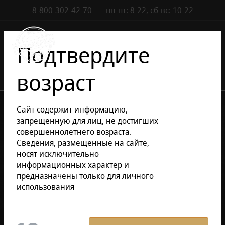
8-800-302-42-70
пн-пт: 8-22, сб-вс: 10-22
Контакты
0
Подтвердите
возраст
•
•
•
Каталог сигар
Аксессуары
Зажигалки сигарные
Сайт содержит информацию,
Зажигалки Howard Miller
запрещенную для лиц, не достигших
совершеннолетнего возраста.
Сведения, размещенные на сайте,
Уточнить раздел
носят исключительно
информационных характер и
предназначены только для личного
Зажигалки Howard Miller
использования
Фильтр
По умолчанию