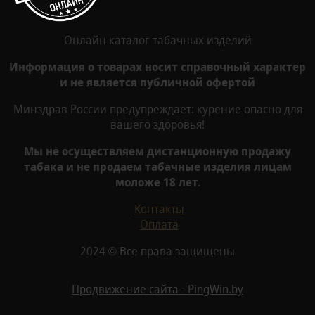
Онлайн каталог табачных изделий
Информация о товарах носит справочный характер
и не является публичной офертой
Минздрав России предупреждает: курение опасно для
вашего здоровья!
Мы не осуществляем дистанционную продажу
табака и не продаем табачные изделия лицам
моложе 18 лет.
Контакты
Оплата
2024 © Все права защищены
Продвижение сайта - PingWin.by