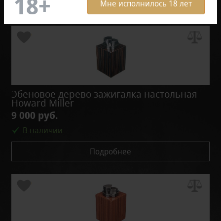
Мне исполнилось 18 лет
Эбеновое дерево зажигалка настольная
Howard Miller
9 000 руб.
В наличии
Подробнее