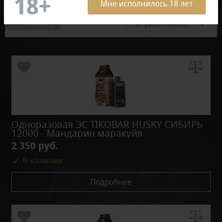
Мне исполнилось 18 лет
Фильтр
По умолчанию
Одноразовая ЭС TIKOBAR HUSKY СИБИРЬ
12000 - Мандарин маракуйя
2 350 руб.
В наличии
Подробнее