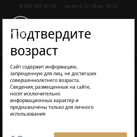
8-800-302-42-70
пн-пт: 8-22, сб-вс: 10-22
Контакты
0
Подтвердите
возраст
•
•
Каталог сигар
Электронные сигареты
Сайт содержит информацию,
•
Электронные сигареты TIKOBAR
запрещенную для лиц, не достигших
Электронные сигареты Tikobar HUSKY СИБИРЬ 12000
совершеннолетнего возраста.
Сведения, размещенные на сайте,
носят исключительно
Уточнить раздел
информационных характер и
предназначены только для личного
использования
Электронные сигареты
Tikobar HUSKY СИБИРЬ 12000