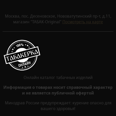
Москва, пос. Десеновское, Нововатутинский пр-т, д.11,
магазин "ТАБАК-Original"
Посмотреть на карте
Онлайн каталог табачных изделий
Информация о товарах носит справочный характер
и не является публичной офертой
Минздрав России предупреждает: курение опасно для
вашего здоровья!