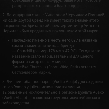
ореховые и цветочно-фруктовые ноты, которые
раскрываются плавно и благородно.
2. Легендарная связь с Уинстоном Черчиллем Пожалуй,
ни один другой бренд не имеет такого знаменитого
покровителя. Британский премьер-министр Уинстон
Черчилль был преданным поклонником этой марки.
Наследие: Именно в честь него была названа
самая знаменитая витола бренда
— Churchill (размер 178 мм x 47 RG). Сегодня это
название стало нарицательным для целого
формата сигар во всем мире.
Линейка Churchills (Short, Wide, Petit) остается
бестселлером марки.
3. Лучшее табачное сырье (Vuelta Abajo) Для создания
сигар Romeo y Julieta используются листья,
выращенные исключительно в регионе Вуэльта Абахо
(Vuelta Abajo) — «золотом треугольнике» кубинского
табаководства.