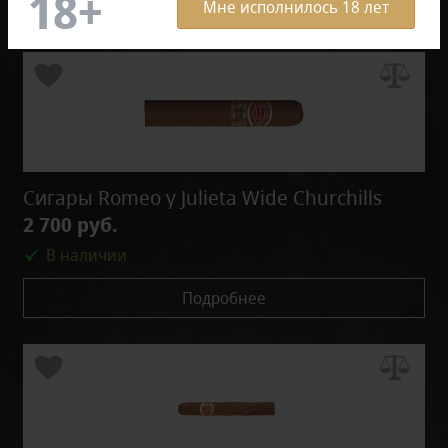
Мне исполнилось 18 лет
Сигары Romeo y Julieta Wide Churchills
2 700 руб.
В наличии
Подробнее