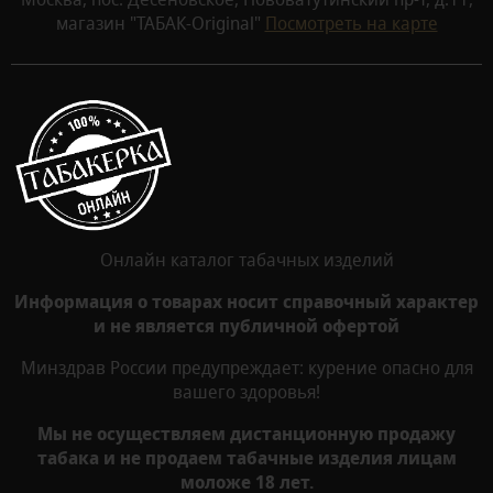
магазин "ТАБАК-Original"
Посмотреть на карте
Онлайн каталог табачных изделий
Информация о товарах носит справочный характер
и не является публичной офертой
Минздрав России предупреждает: курение опасно для
вашего здоровья!
Мы не осуществляем дистанционную продажу
табака и не продаем табачные изделия лицам
моложе 18 лет.