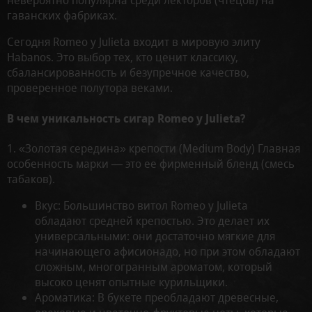
невероятно популярна среди лекторов (чтецов) на
гаванских фабриках.
Сегодня Romeo y Julieta входит в мировую элиту
Habanos. Это выбор тех, кто ценит классику,
сбалансированность и безупречное качество,
проверенное полутора веками.
В чем уникальность сигар Romeo y Julieta?
1. «Золотая середина» крепости (Medium Body) Главная
особенность марки — это ее фирменный бленд (смесь
табаков).
Вкус: Большинство витол Romeo y Julieta
обладают средней крепостью. Это делает их
универсальными: они достаточно мягкие для
начинающего афисионадо, но при этом обладают
сложным, многогранным ароматом, который
высоко ценят опытные курильщики.
Ароматика: В букете преобладают древесные,