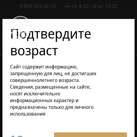
8-800-302-42-70
пн-пт: 8-22, сб-вс: 10-22
Контакты
0
Подтвердите
возраст
•
•
•
Каталог сигар
Сигары
Кубинские сигары
Сайт содержит информацию,
Cигары Combinaciones Seleccion
запрещенную для лиц, не достигших
совершеннолетнего возраста.
Сведения, размещенные на сайте,
Уточнить раздел
носят исключительно
информационных характер и
предназначены только для личного
Cигары Combinaciones
использования
Seleccion