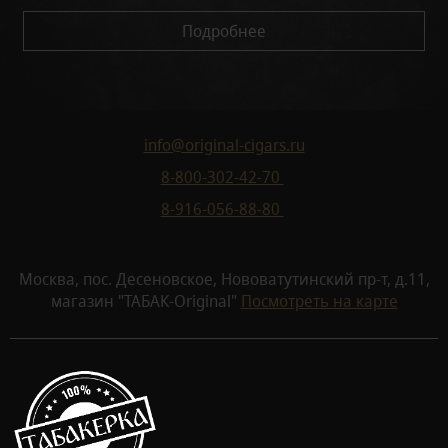
Подробнее
info@original-cigars.ru
8-800-302-42-70
8-916-056-88-80
Москва, пос. Десеновское, Нововатутинский пр-т, д.11,
магазин "ТАБАК-Original"
Посмотреть на карте