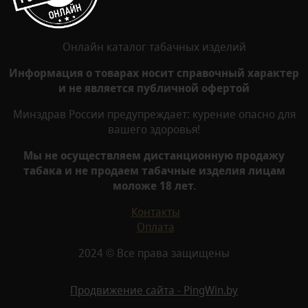
Онлайн каталог табачных изделий
Информация о товарах носит справочный характер
и не является публичной офертой
Минздрав России предупреждает: курение опасно для
вашего здоровья!
Мы не осуществляем дистанционную продажу
табака и не продаем табачные изделия лицам
моложе 18 лет.
Контакты
Оплата
2024 © Все права защищены
Продвижение сайта - PingWin.by