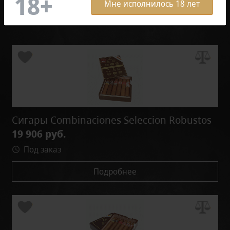
Мне исполнилось 18 лет
Фильтр
По умолчанию
Сигары Combinaciones Seleccion Robustos
19 906 руб.
Под заказ
Подробнее