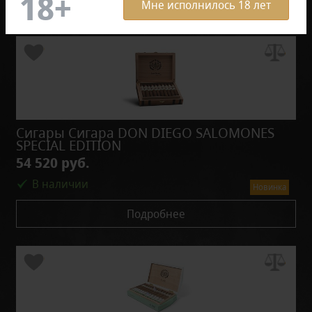
Мне исполнилось 18 лет
Сигары Сигара DON DIEGO SALOMONES
SPECIAL EDITION
54 520 руб.
В наличии
Новинка
Подробнее