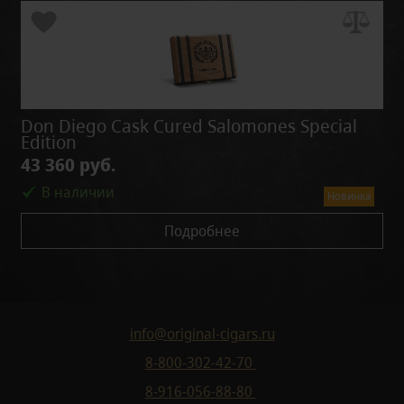
Don Diego Cask Cured Salomones Special
Edition
43 360 руб.
В наличии
Новинка
Подробнее
info@original-cigars.ru
8-800-302-42-70
8-916-056-88-80