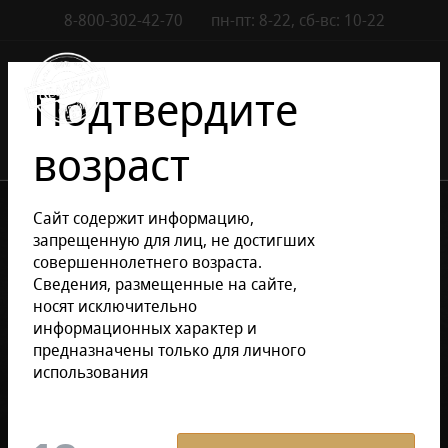
8-800-302-42-70
пн-пт: 8-22, сб-вс: 10-22
Контакты
0
Подтвердите
возраст
•
•
•
Каталог сигар
Сигары
Доминиканские сигары
Сайт содержит информацию,
DON DIEGO
запрещенную для лиц, не достигших
совершеннолетнего возраста.
Сведения, размещенные на сайте,
Уточнить раздел
носят исключительно
информационных характер и
предназначены только для личного
DON DIEGO
использования
Фильтр
По умолчанию