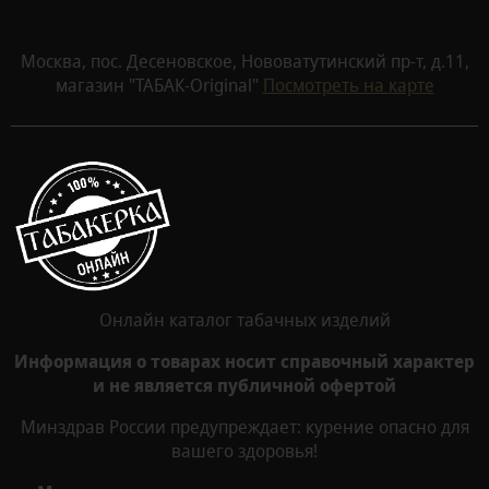
Москва, пос. Десеновское, Нововатутинский пр-т, д.11,
магазин "ТАБАК-Original"
Посмотреть на карте
Онлайн каталог табачных изделий
Информация о товарах носит справочный характер
и не является публичной офертой
Минздрав России предупреждает: курение опасно для
вашего здоровья!