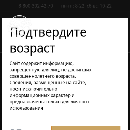
8-800-302-42-70
пн-пт: 8-22, сб-вс: 10-22
Контакты
0
Подтвердите
возраст
•
•
Каталог сигар
Сигариллы
Сигариллы Cafe Creme
Сайт содержит информацию,
запрещенную для лиц, не достигших
совершеннолетнего возраста.
Уточнить раздел
Сведения, размещенные на сайте,
носят исключительно
информационных характер и
Сигариллы Cafe Creme
предназначены только для личного
использования
Фильтр
По умолчанию