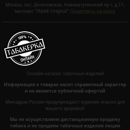
Москва, пос. Десеновское, Нововатутинский пр-т, д.11,
магазин "ТАБАК-Original"
Посмотреть на карте
Онлайн каталог табачных изделий
Информация о товарах носит справочный характер
и не является публичной офертой
Минздрав России предупреждает: курение опасно для
вашего здоровья!
Мы не осуществляем дистанционную продажу
табака и не продаем табачные изделия лицам