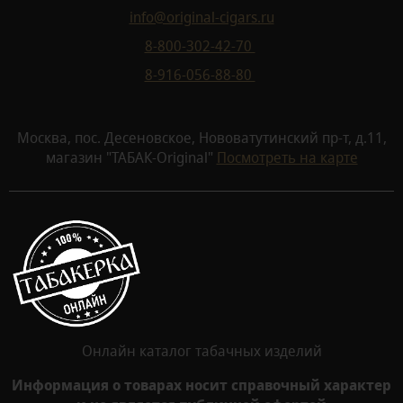
info@original-cigars.ru
8-800-302-42-70
8-916-056-88-80
Москва, пос. Десеновское, Нововатутинский пр-т, д.11,
магазин "ТАБАК-Original"
Посмотреть на карте
Онлайн каталог табачных изделий
Информация о товарах носит справочный характер