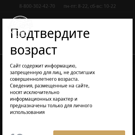
8-800-302-42-70
пн-пт: 8-22, сб-вс: 10-22
Контакты
0
Подтвердите
возраст
•
•
•
Каталог сигар
Аксессуары
Аксессуары для хьюмидора
Сайт содержит информацию,
Увлажнитель для сигар
запрещенную для лиц, не достигших
совершеннолетнего возраста.
Сведения, размещенные на сайте,
Уточнить раздел
носят исключительно
информационных характер и
предназначены только для личного
Увлажнитель для сигар
использования
Фильтр
По умолчанию