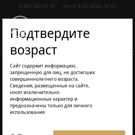
8-800-302-42-70
пн-пт: 8-22, сб-вс: 10-22
Контакты
0
Подтвердите
возраст
•
•
Каталог сигар
Электронные сигареты
Сайт содержит информацию,
•
Электронные сигареты SOAK
запрещенную для лиц, не достигших
Электронные сигареты SOAK X ZERO
совершеннолетнего возраста.
Сведения, размещенные на сайте,
носят исключительно
Уточнить раздел
информационных характер и
предназначены только для личного
использования
Электронные сигареты SOAK X
ZERO