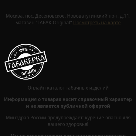
Москва, пос. Десеновское, Нововатутинский пр-т, д.11,
магазин "ТАБАК-Original"
Посмотреть на карте
Онлайн каталог табачных изделий
Информация о товарах носит справочный характер
и не является публичной офертой
Минздрав России предупреждает: курение опасно для
вашего здоровья!
Мы не осуществляем дистанционную продажу