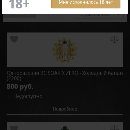
Мне исполнилось 18 лет
Фильтр
По умолчанию
Одноразовая ЭС SOAK X ZERO - Холодный банан
(2200)
800 руб.
Недоступно
Подробнее