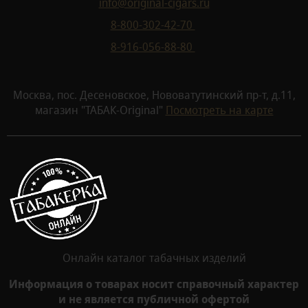
info@original-cigars.ru
8-800-302-42-70
8-916-056-88-80
Москва, пос. Десеновское, Нововатутинский пр-т, д.11,
магазин "ТАБАК-Original"
Посмотреть на карте
Онлайн каталог табачных изделий
Информация о товарах носит справочный характер
и не является публичной офертой