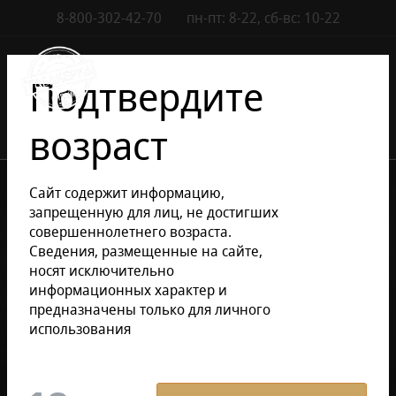
8-800-302-42-70
пн-пт: 8-22, сб-вс: 10-22
Контакты
0
Подтвердите
возраст
•
•
Каталог сигар
Аксессуары
Сайт содержит информацию,
•
Гильотины, ножницы, пробойники
запрещенную для лиц, не достигших
Гильотины Coltelleria Saladini
совершеннолетнего возраста.
Сведения, размещенные на сайте,
носят исключительно
Уточнить раздел
информационных характер и
предназначены только для личного
использования
Гильотины Coltelleria Saladini