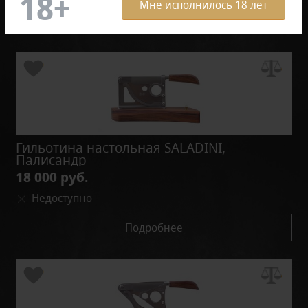
Мне исполнилось 18 лет
Фильтр
По умолчанию
Гильотина настольная SALADINI,
Палисандр
18 000 руб.
Недоступно
Подробнее