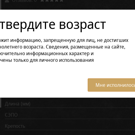
Другие варианты товара:
твердите возраст
Размер продукции:
ржит информацию, запрещенную для лиц, не достигших
В коробке (12 шт.)
Поштучно
олетнего возраста. Сведения, размещенные на сайте,
лючительно информационных характер и
чены только для личного использования
Характеристики:
Все ха
Время курения (мин)
Мне исполнилось
Диаметр (мм)
Длина (мм)
СЭПО
Крепость