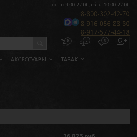
пн-пт 9.00-22.00, сб-вс 10.00-22.00
8-800-302-42-70
8-916-056-88-80
8-917-577-44-18
0
0
✚
0
АКСЕССУАРЫ
ТАБАК
26 825 руб.