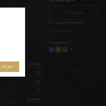
В заявку
Хорошего Вам дня!
В наличии
Поделиться
рактеристики
60 мин
 18 лет
21
146
52
средняя