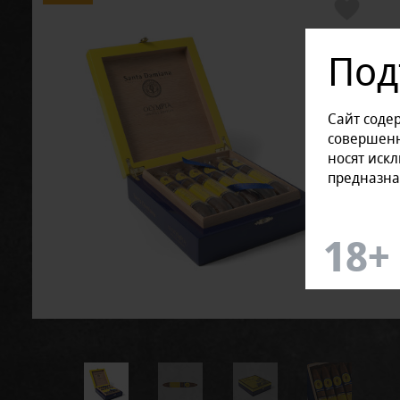
Под
Сайт соде
совершенн
носят иск
предназна