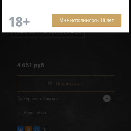
Отзывов: 0
Размер продукции:
Мне исполнилось 18 лет
Поштучно
В коробке (15 штук)
4 651 руб.
Подписаться
Хорошего Вам дня!
Недоступно