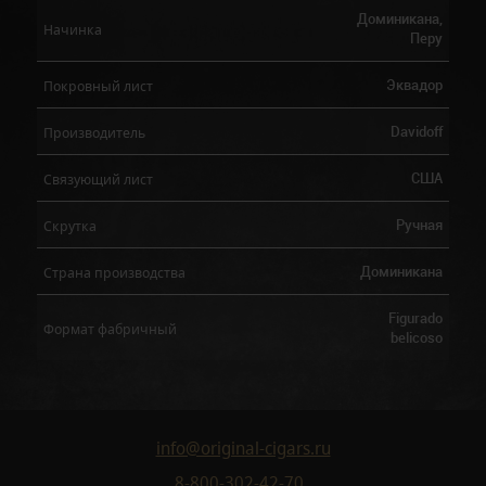
Доминикана,
Начинка
Перу
Эквадор
Покровный лист
Davidoff
Производитель
США
Связующий лист
Ручная
Скрутка
Доминикана
Страна производства
Figurado
Формат фабричный
belicoso
info@original-cigars.ru
8-800-302-42-70