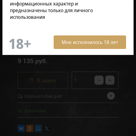
информационных характер и
Размер продукции:
предназначены только для личного
использования
Поштучно
В коробке (10 штук)
Мне исполнилось 18 лет
9 135 руб.
В заявку
Хорошего Вам дня!
В наличии