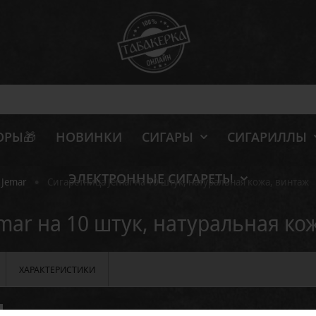
ОРЫ🎁
НОВИНКИ
СИГАРЫ
СИГАРИЛЛЫ
ЭЛЕКТРОННЫЕ СИГАРЕТЫ
•
 Jemar
Сигаретница Jemar на 10 штук, натуральная кожа, винтаж
mar на 10 штук, натуральная ко
ХАРАКТЕРИСТИКИ
Отзывов: 0
Артикул:
AKS-151-10-natur