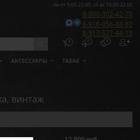
пн-пт 9.00-22.00, сб-вс 10.00-22.00
8-800-302-42-70
8-916-056-88-80
8-917-577-44-18
0
0
✚
0
АКСЕССУАРЫ
ТАБАК
жа, винтаж
12 000 руб.
al