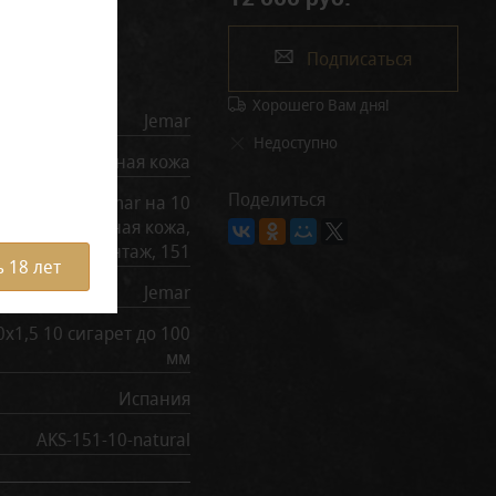
Подписаться
рактеристики
Хорошего Вам дня!
Jemar
Недоступно
Натуральная кожа
Поделиться
игаретница Jemar на 10
тук, натуральная кожа,
винтаж, 151
 18 лет
Jemar
0х1,5 10 сигарет до 100
мм
Испания
AKS-151-10-natural