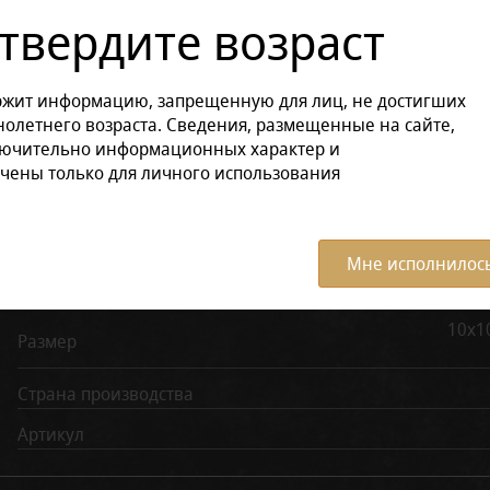
твердите возраст
Характеристики:
Все ха
ржит информацию, запрещенную для лиц, не достигших
Бренд
олетнего возраста. Сведения, размещенные на сайте,
лючительно информационных характер и
Материал
чены только для личного использования
626, С
Модель
ш
Мне исполнилось
Производитель
10х1
Размер
Страна производства
Артикул