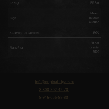
Elf Bar
Бренд
Манго
персик
Вкус
ананас
2500
Количество затяжек
Elf bar
crystal
Линейка
2500
info@original-cigars.ru
8-800-302-42-70
8-916-056-88-80