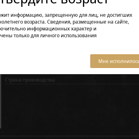
ржит информацию, запрещенную для лиц, не достигших
Характеристики:
Все ха
олетнего возраста. Сведения, размещенные на сайте,
лючительно информационных характер и
Вкус
чены только для личного использования
Количество затяжек
Крепость, мг/сиг
Мне исполнилось
Линейка
Страна производства