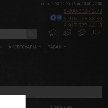
пн-пт 9.00-22.00, сб-вс 10.00-22.00
8-800-302-42-70
8-916-056-88-80
8-917-577-44-18
0
0
✚
0
АКСЕССУАРЫ
ТАБАК
1 300 руб.