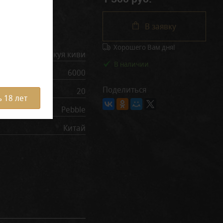
В заявку
рактеристики
Хорошего Вам дня!
Маракуя киви
В наличии
6000
Поделиться
20
 18 лет
Pebble
Китай