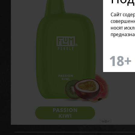
Сайт соде
совершенн
носят иск
предназна