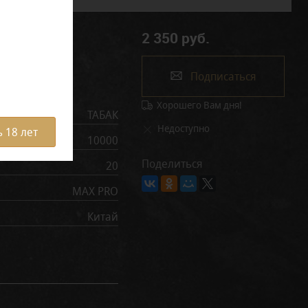
2 350 руб.
Подписаться
рактеристики
Хорошего Вам дня!
ТАБАК
Недоступно
 18 лет
10000
Поделиться
20
MAX PRO
Китай