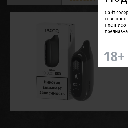
Сайт соде
совершенн
носят иск
предназна