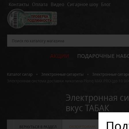
Контакты
Оплата
Видео
Сигарное шоу
Блог
АКЦИИ
ПОДАРОЧНЫЕ НАБ
•
•
Каталог сигар
Электронные сигареты
Электронные сигар
Электронная система доставки никотина Plonq MAX PRO (до 10 000
Электронная си
вкус ТАБАК
Под
ВЕРНУТЬСЯ В РАЗДЕЛ
ОБЗОР ТОВАРА
ХАРАКТЕРИС