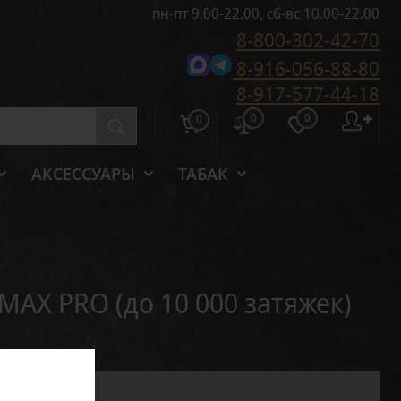
пн-пт 9.00-22.00, сб-вс 10.00-22.00
8-800-302-42-70
8-916-056-88-80
8-917-577-44-18
0
0
✚
0
АКСЕССУАРЫ
ТАБАК
MAX PRO (до 10 000 затяжек)