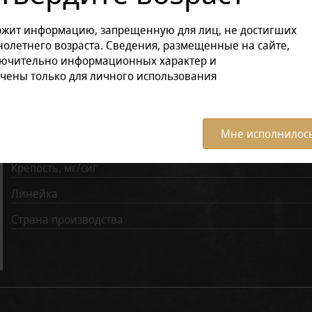
ржит информацию, запрещенную для лиц, не достигших
Отзывов: 0
олетнего возраста. Сведения, размещенные на сайте,
лючительно информационных характер и
чены только для личного использования
Характеристики:
Все ха
Вкус
Мне исполнилось
Количество затяжек
Крепость, мг/сиг
Линейка
Страна производства