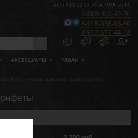
пн-пт 9.00-22.00, сб-вс 10.00-22.00
8-800-302-42-70
8-916-056-88-80
8-917-577-44-18
0
0
✚
0
АКСЕССУАРЫ
ТАБАК
оразовая ЭС TIKOBAR 10000 NOVA -Кислые конфеты
конфеты
2 200 руб.