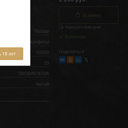
В заявку
рактеристики
Хорошего Вам дня!
Tikobar
В наличии
Кислые конфеты
Поделиться
10000
 18 лет
20
TIKOBAR NOVA
Китай