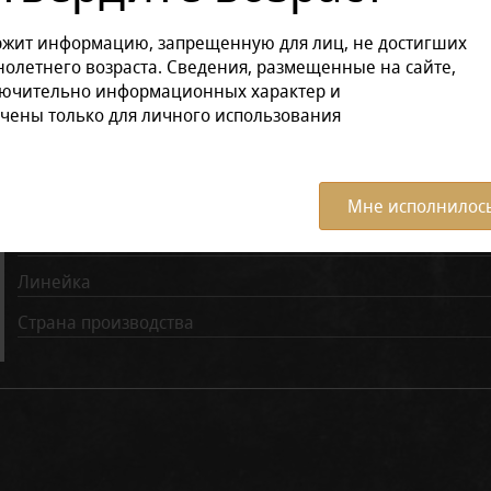
ржит информацию, запрещенную для лиц, не достигших
Характеристики:
Все ха
олетнего возраста. Сведения, размещенные на сайте,
лючительно информационных характер и
чены только для личного использования
Бренд
Вкус
Количество затяжек
Мне исполнилось
Крепость, мг/сиг
Линейка
Страна производства