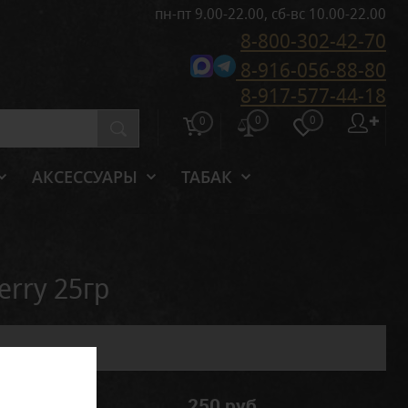
пн-пт 9.00-22.00, сб-вс 10.00-22.00
8-800-302-42-70
8-916-056-88-80
8-917-577-44-18
0
0
✚
0
АКСЕССУАРЫ
ТАБАК
erry 25гр
250 руб.