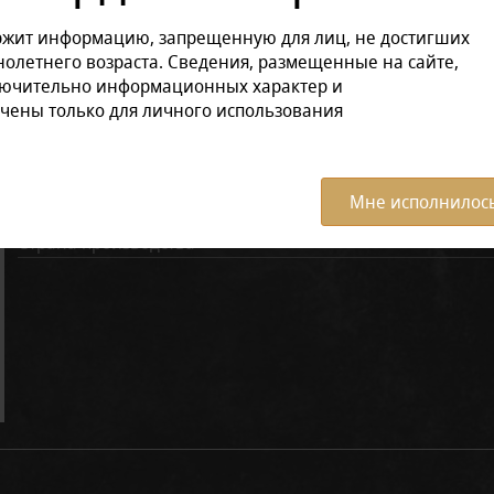
ржит информацию, запрещенную для лиц, не достигших
олетнего возраста. Сведения, размещенные на сайте,
Характеристики:
Все ха
лючительно информационных характер и
чены только для личного использования
Аромат
Вкус
Масса в пачке, грамм
Мне исполнилось
Страна производства