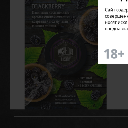
Сайт соде
совершенн
носят иск
предназна