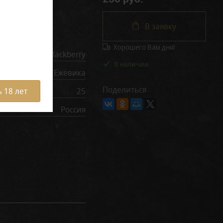
В заявку
рактеристики
Хорошего Вам дня!
Blackberry
В наличии
Ежевика
Поделиться
25
 18 лет
Россия