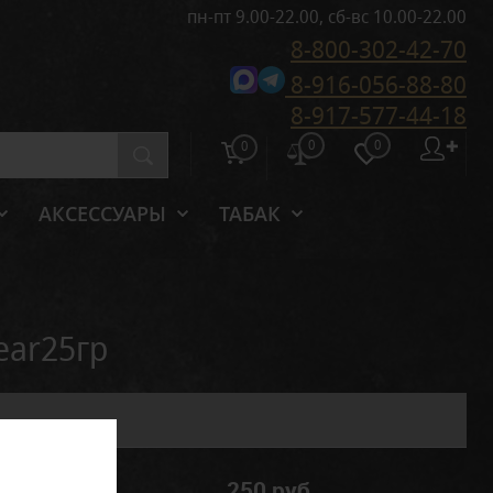
пн-пт 9.00-22.00, сб-вс 10.00-22.00
8-800-302-42-70
8-916-056-88-80
8-917-577-44-18
0
0
✚
0
АКСЕССУАРЫ
ТАБАК
ear25гр
250 руб.