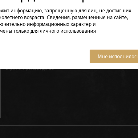
ржит информацию, запрещенную для лиц, не достигших
олетнего возраста. Сведения, размещенные на сайте,
Характеристики:
Все ха
лючительно информационных характер и
чены только для личного использования
Аромат
Вкус
Масса в пачке, грамм
Мне исполнилось
Страна производства