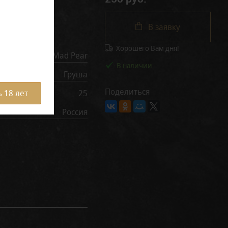
В заявку
рактеристики
Хорошего Вам дня!
Mad Pear
В наличии
Груша
Поделиться
25
 18 лет
Россия