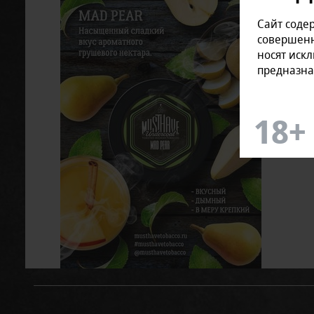
Сайт соде
совершенн
носят иск
предназна