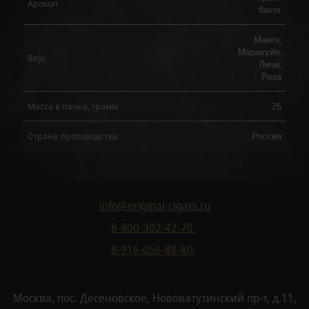
Аромат
flavor
Манго,
Маракуйя,
Вкус
Личи,
Роза
25
Масса в пачке, грамм
Россия
Страна производства
info@original-cigars.ru
8-800-302-42-70
8-916-056-88-80
Москва, пос. Десеновское, Нововатутинский пр-т, д.11,