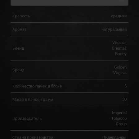
средняя
Крепость
натуральный
Аромат
Virginia,
Oriental,
Бленд
Burley
Golden
Бренд
Virginia
5
Количество пачек в блоке
30
Масса в пачке, грамм
Imperial
Tobacco
Производитель
Group
Нидерланды
Страна производства