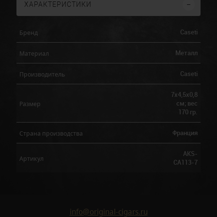
ХАРАКТЕРИСТИКИ
Caseti
Бренд
Металл
Материал
Caseti
Производитель
7х4,5х0,8
см; вес
Размер
170 гр.
Франция
Страна производства
AKS-
Артикул
CA113-7
info@original-cigars.ru