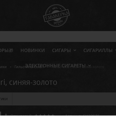
ОРЫ🎁
НОВИНКИ
СИГАРЫ
СИГАРИЛЛЫ
ЭЛЕКТРОННЫЕ СИГАРЕТЫ
•
•
ники
Гильотины Colibri
Гильотина Colibri, синяя-золото
ri, синяя-золото
ТИКИ
Отзывов: 0
Артикул:
CU225T6