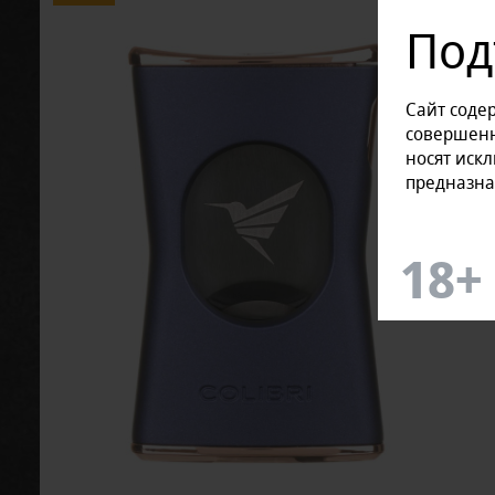
Под
Сайт соде
совершенн
носят иск
предназна