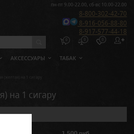
пн-пт 9.00-22.00, сб-вс 10.00-22.00
8-800-302-42-70
8-916-056-88-80
8-917-577-44-18
0
0
✚
0
АКСЕССУАРЫ
ТАБАК
(желтая) на 1 сигару
) на 1 сигару
1 500 руб.