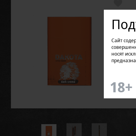
Под
Сайт соде
совершенн
носят иск
предназна