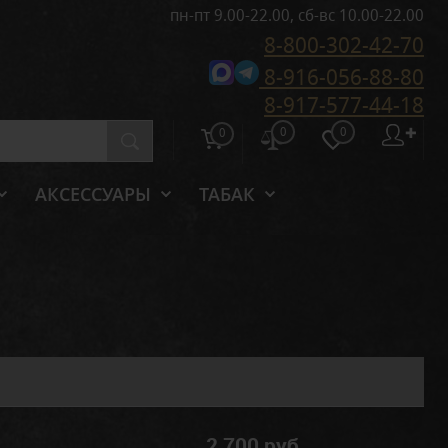
пн-пт 9.00-22.00, сб-вс 10.00-22.00
8-800-302-42-70
8-916-056-88-80
8-917-577-44-18
0
0
✚
0
АКСЕССУАРЫ
ТАБАК
2 700 руб.