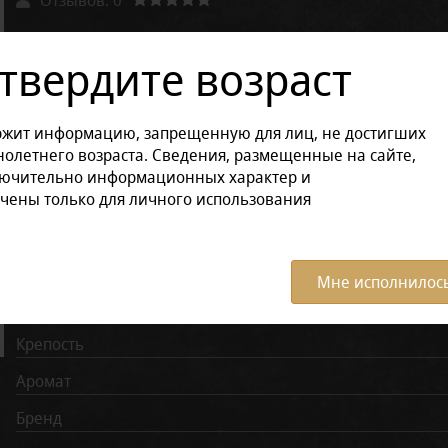
Другие варианты товара:
твердите возраст
Размер продукции:
ржит информацию, запрещенную для лиц, не достигших
в блоке (10 штук)
в пачке (20 штук)
в пачке (2 штук)
олетнего возраста. Сведения, размещенные на сайте,
лючительно информационных характер и
чены только для личного использования
Характеристики:
Все ха
Диаметр (мм)
Мне исполнилось
Длина (мм)
Крепость
Аромат
Бренд