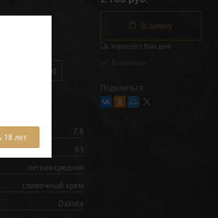
В заявку
Хорошего Вам дня!
В наличии
в блоке (20 штук)
Поделиться
рактеристики
7.8
 18 лет
83
легкая-средняя
сливочный крем
Dakota