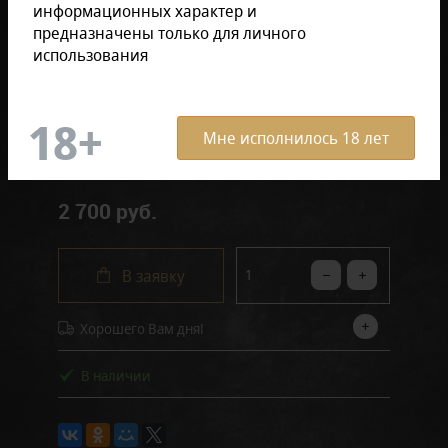
информационных характер и
предназначены только для личного
в блоке (10 штук)
в пачке (20 штук)
использования
в пачке (2 штук)
в блоке (20 штук)
Мне исполнилось 18 лет
2 700 руб.
В заявку
Хорошего Вам дня!
В наличии