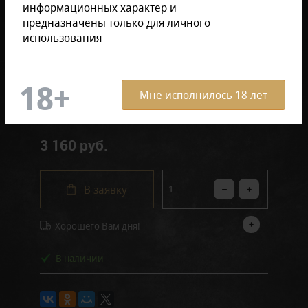
информационных характер и
предназначены только для личного
в блоке (10 штук)
в пачке (20 штук)
использования
в пачке (2 штук)
в блоке (20 штук)
Мне исполнилось 18 лет
3 160 руб.
В заявку
Хорошего Вам дня!
В наличии