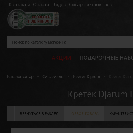
Контакты
Оплата
Видео
Сигарное шоу
Блог
АКЦИИ
ПОДАРОЧНЫЕ НАБ
•
•
•
Каталог сигар
Сигариллы
Кретек Djarum
Кретек Djaru
Кретек Djarum 
ВЕРНУТЬСЯ В РАЗДЕЛ
ОБЗОР ТОВАРА
ХАРАКТЕРИС