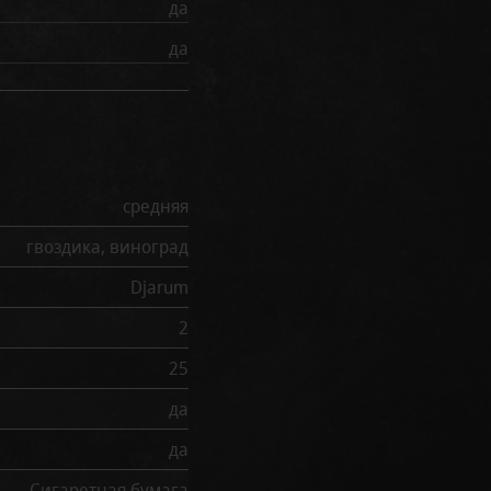
да
да
средняя
гвоздика, виноград
Djarum
2
25
да
да
Сигаретная бумага