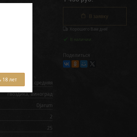
В заявку
Хорошего Вам дня!
В наличии
Поделиться
рактеристики
 18 лет
средняя
гвоздика, виноград
Djarum
2
25