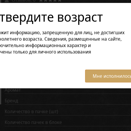
твердите возраст
Другие варианты товара:
Размер продукции:
ржит информацию, запрещенную для лиц, не достигших
олетнего возраста. Сведения, размещенные на сайте,
в блоке (5 штук)
в пачке (2 штук)
в пачке (10 штук)
лючительно информационных характер и
чены только для личного использования
Характеристики:
Все ха
Мне исполнилось
Крепость
Аромат
Бренд
Количество в пачке (шт)
Количество пачек в блоке