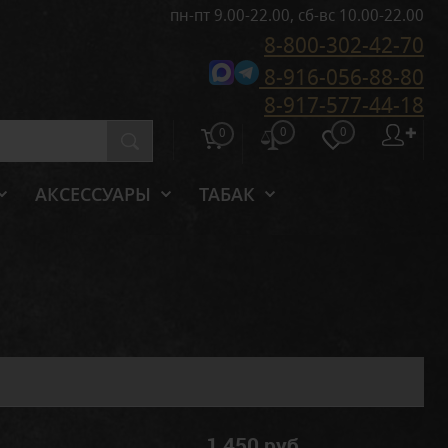
пн-пт 9.00-22.00, сб-вс 10.00-22.00
8-800-302-42-70
8-916-056-88-80
8-917-577-44-18
0
0
✚
0
АКСЕССУАРЫ
ТАБАК
1 450 руб.