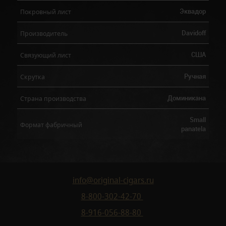
Эквадор
Покровный лист
Davidoff
Производитель
США
Связующий лист
Ручная
Скрутка
Доминикана
Страна производства
Small
Формат фабричный
panatela
info@original-cigars.ru
8-800-302-42-70
8-916-056-88-80